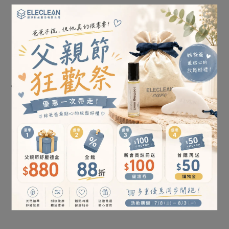
如何知道自來水已轉變為抗菌液呢?
當使用e立淨系列產品噴灑後，若試紙由白色轉換成
藍色
，
即表示抗菌液具有殺菌力。