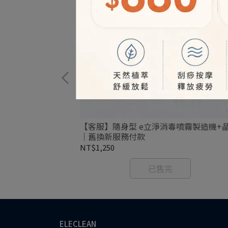
噴霧製造機+晶球
【客服】隨身型 e立淨消毒噴霧製造機+
｜舊換新服務付款
NT$1,250
已售完
ELECLEAN