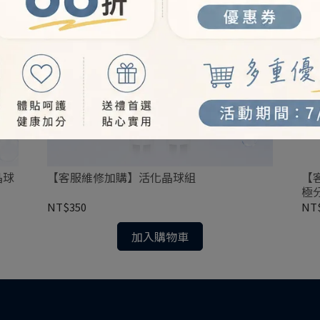
晶球
【客服維修加購】活化晶球組
【
極分
NT$350
NT$
加入購物車