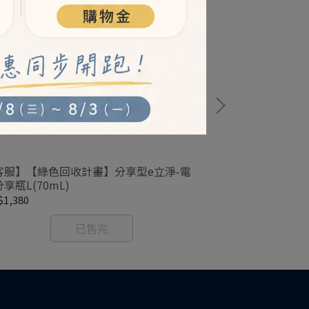
客服】【綠色回收計畫】分享型e立淨-電
【客服】隨身型
享瓶L(70mL)
｜舊換新服務付
1,380
NT$1,250
已售完