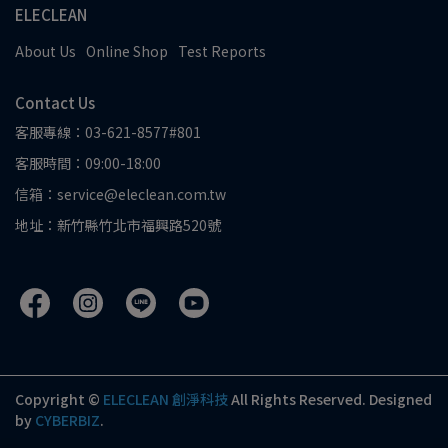
ELECLEAN
About Us
Online Shop
Test Reports
Contact Us
客服專線：03-621-8577#801
客服時間：09:00-18:00
信箱：service@eleclean.com.tw
地址：新竹縣竹北市福興路520號
Copyright ©
ELECLEAN 創淨科技
All Rights Reserved.
Designed
by
CYBERBIZ
.