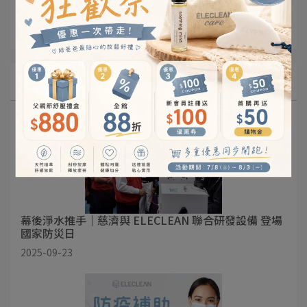
新聞報導
活動消息
愛心公益
新品上市
安裝實績
360裝機實例
最新消息
幕後淨水推手｜慈濟與 ELECLEAN 聯合研發設備 登場
國家防災日
2025-09-23