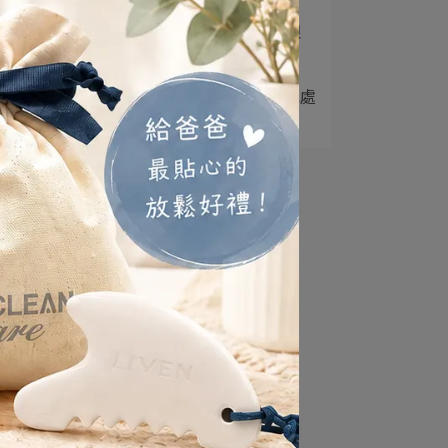
4
蛇模都能配~ 蛇年福袋 限
量登場！
5
創淨科技攜手台北自來水處
打造新型「杜鵑花⋯